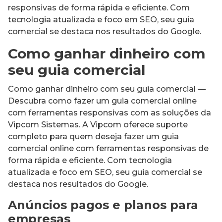
responsivas de forma rápida e eficiente. Com
tecnologia atualizada e foco em SEO, seu guia
comercial se destaca nos resultados do Google.
Como ganhar dinheiro com
seu guia comercial
Como ganhar dinheiro com seu guia comercial —
Descubra como fazer um guia comercial online
com ferramentas responsivas com as soluções da
Vipcom Sistemas. A Vipcom oferece suporte
completo para quem deseja fazer um guia
comercial online com ferramentas responsivas de
forma rápida e eficiente. Com tecnologia
atualizada e foco em SEO, seu guia comercial se
destaca nos resultados do Google.
Anúncios pagos e planos para
empresas