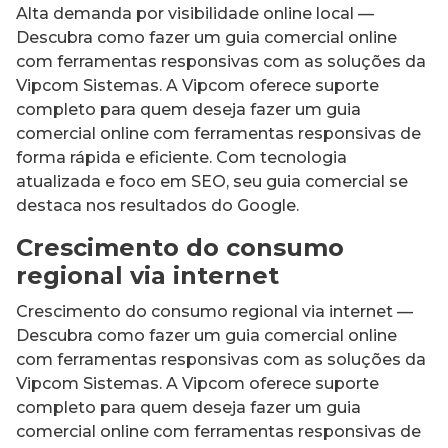
Alta demanda por visibilidade online local —
Descubra como fazer um guia comercial online
com ferramentas responsivas com as soluções da
Vipcom Sistemas. A Vipcom oferece suporte
completo para quem deseja fazer um guia
comercial online com ferramentas responsivas de
forma rápida e eficiente. Com tecnologia
atualizada e foco em SEO, seu guia comercial se
destaca nos resultados do Google.
Crescimento do consumo
regional via internet
Crescimento do consumo regional via internet —
Descubra como fazer um guia comercial online
com ferramentas responsivas com as soluções da
Vipcom Sistemas. A Vipcom oferece suporte
completo para quem deseja fazer um guia
comercial online com ferramentas responsivas de