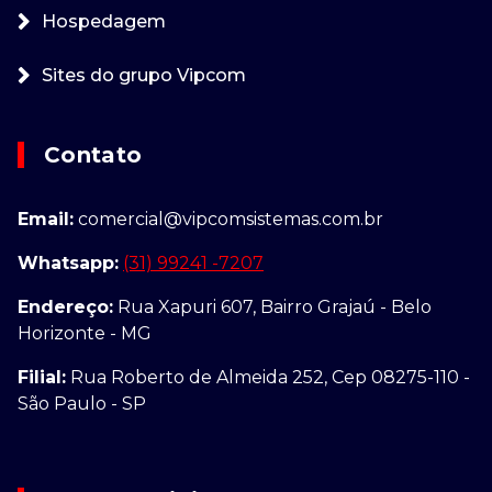
Hospedagem
Sites do grupo Vipcom
Contato
Email:
comercial@vipcomsistemas.com.br
Whatsapp:
(31) 99241 -7207
Endereço:
Rua Xapuri 607, Bairro Grajaú - Belo
Horizonte - MG
Filial:
Rua Roberto de Almeida 252, Cep 08275-110 -
São Paulo - SP